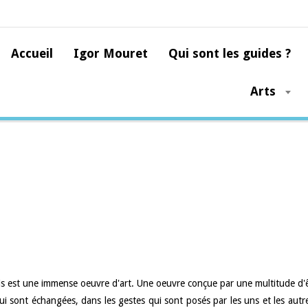
Accueil
Igor Mouret
Qui sont les guides ?
Arts
shua
Art et Créativité
vis est une immense oeuvre d'art. Une oeuvre conçue par une multitude d'ê
qui sont échangées, dans les gestes qui sont posés par les uns et les autr